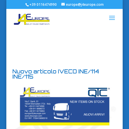
+39 0116474990
europe@j4europe.com
Nuovo articolo IVECO INE/114
INE/115