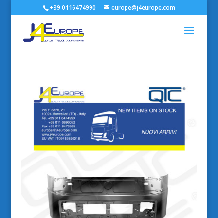
+39 0116474990
europe@j4europe.com