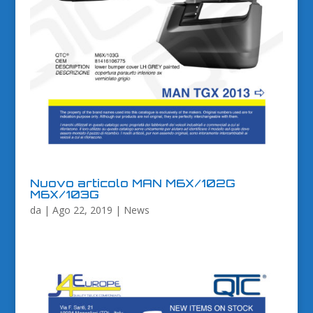
Nuovo articolo MAN M6X/102G
M6X/103G
da
|
Ago 22, 2019
|
News