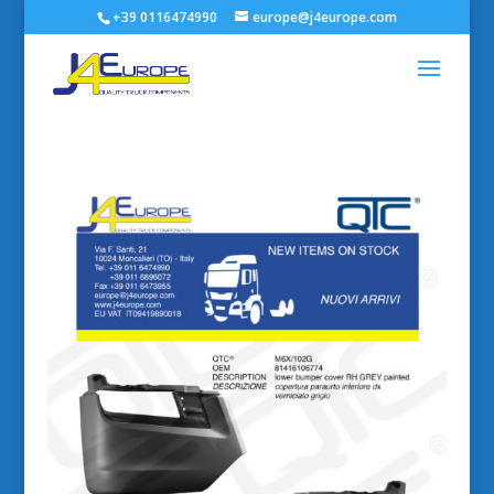
+39 0116474990
europe@j4europe.com