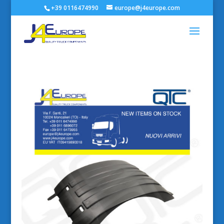
+39 0116474990
europe@j4europe.com