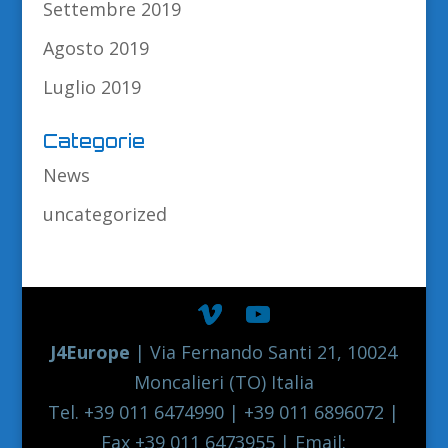
Settembre 2019
Agosto 2019
Luglio 2019
Categorie
News
uncategorized
J4Europe
| Via Fernando Santi 21, 10024
Moncalieri (TO) Italia
Tel. +39 011 6474990 | +39 011 6896072 |
Fax +39 011 6473955 | Email: