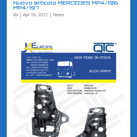
Nuovo articolo MERCEDES MP4/196
MP4/197
da
|
Apr 16, 2021
|
News