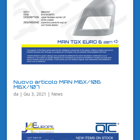
Nuovo articolo MAN M6X/106
M6X/107
da
|
Giu 3, 2021
|
News