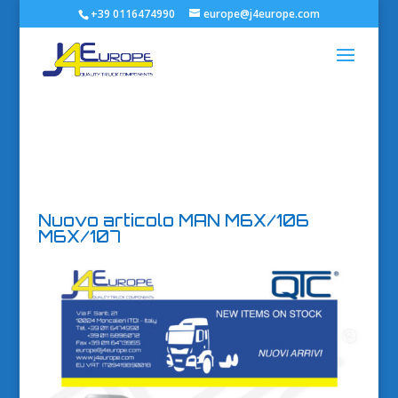
+39 0116474990
europe@j4europe.com
Nuovo articolo MAN M6X/106
M6X/107