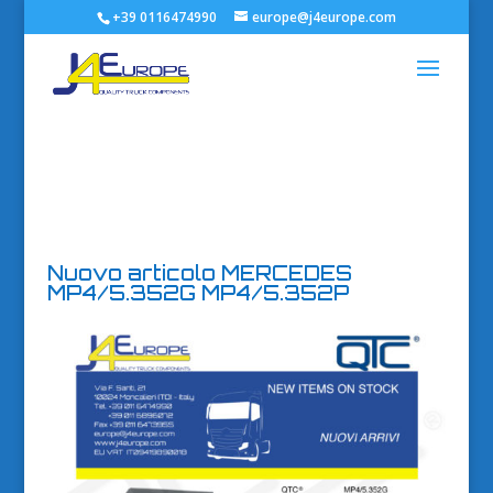
+39 0116474990
europe@j4europe.com
Nuovo articolo MERCEDES
MP4/5.352G MP4/5.352P