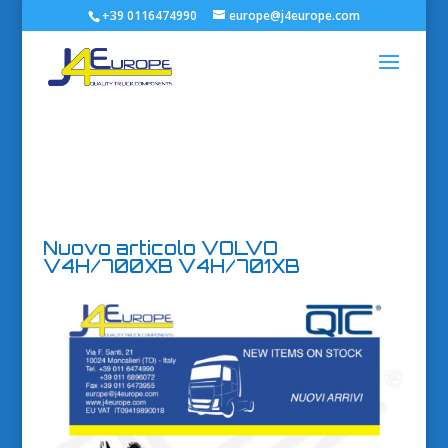
+39 0116474990
europe@j4europe.com
Nuovo articolo VOLVO
V4H/700XB V4H/701XB