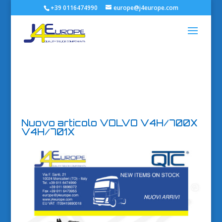
+39 0116474990
europe@j4europe.com
Nuovo articolo VOLVO V4H/700X
V4H/701X