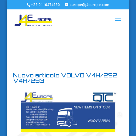
+39 0116474990
europe@j4europe.com
Nuovo articolo VOLVO V4H/292
V4H/293