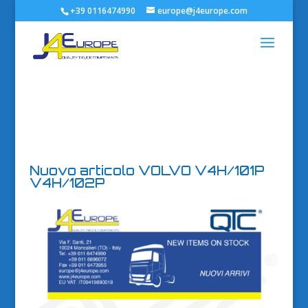
+39 0116474990
europe@j4europe.com
Nuovo articolo VOLVO V4H/101P
V4H/102P