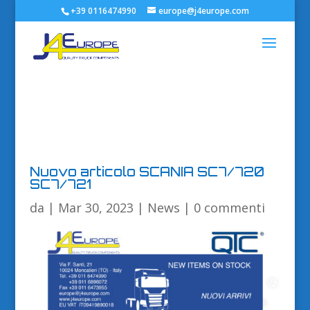
+39 0116474990
europe@j4europe.com
Nuovo articolo SCANIA SC7/720
SC7/721
da
|
Mar 30, 2023
|
News
|
0 commenti