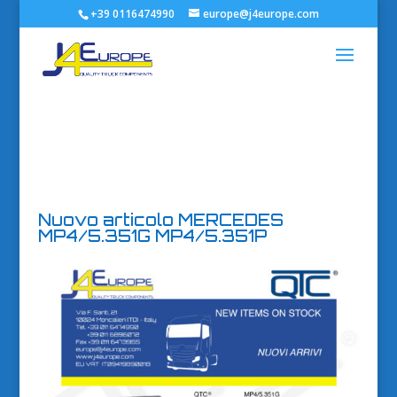
+39 0116474990
europe@j4europe.com
Nuovo articolo MERCEDES
MP4/5.351G MP4/5.351P