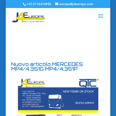
+39 0116474990
europe@j4europe.com
Nuovo articolo MERCEDES
MP4/4.351G MP4/4.351P