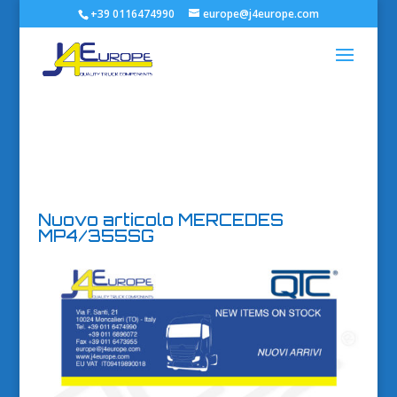
+39 0116474990
europe@j4europe.com
Nuovo articolo MERCEDES
MP4/355SG