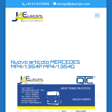
+39 0116474990
europe@j4europe.com
Nuovo articolo MERCEDES
MP4/1.354P MP4/1.354G