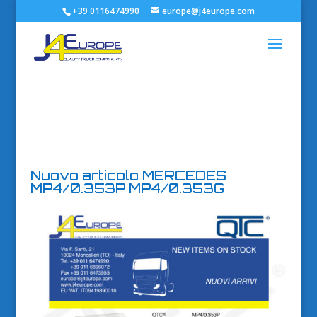
+39 0116474990
europe@j4europe.com
Nuovo articolo MERCEDES
MP4/0.353P MP4/0.353G