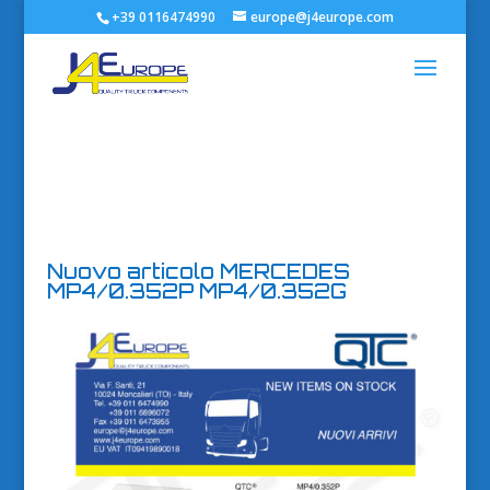
+39 0116474990
europe@j4europe.com
Nuovo articolo MERCEDES
MP4/0.352P MP4/0.352G