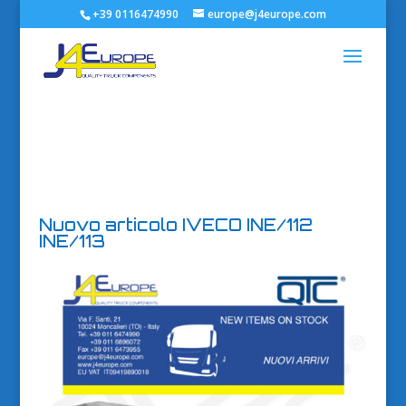
+39 0116474990
europe@j4europe.com
Nuovo articolo IVECO INE/112
INE/113