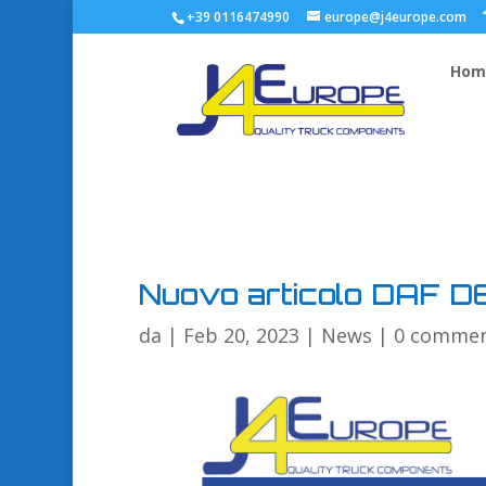
+39 0116474990
europe@j4europe.com
Hom
Nuovo articolo DAF 
da
|
Feb 20, 2023
|
News
|
0 commen