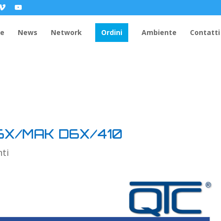
e
News
Network
Ordini
Ambiente
Contatti
D6X/MAK D6X/410
ti