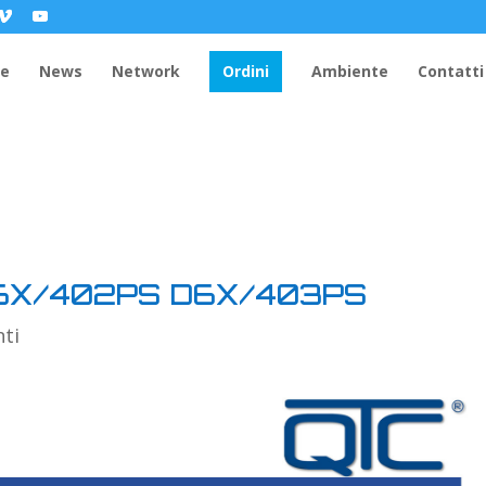
e
News
Network
Ordini
Ambiente
Contatti
 D6X/402PS D6X/403PS
ti