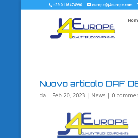
+39 0116474990
europe@j4europe.com
Hom
Nuovo articolo DAF
da
|
Feb 20, 2023
|
News
|
0 commen