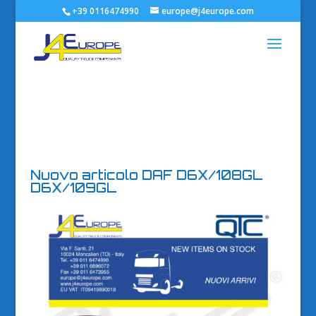
+39 0116474990
europe@j4europe.com
Nuovo articolo DAF D6X/108GL
D6X/109GL