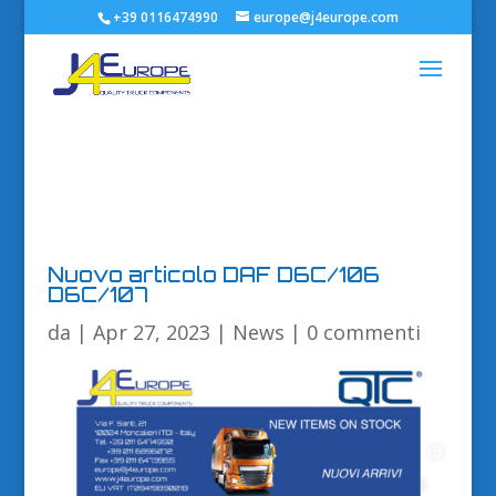
+39 0116474990
europe@j4europe.com
Nuovo articolo DAF D6C/106
D6C/107
da
|
Apr 27, 2023
|
News
|
0 commenti